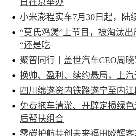
日在京举办
小米澎程实车7月30日起，陆
“莫氏鸡煲”上节目，被淘汰
“还是吃
聚智同行丨盖世汽车CEO周
换帅、盈利、续约悬局，上汽
四川绵遂资内铁路遂宁至内江
免费拖车清淤、开辟定损绿色
后帮扶组合
零碳护航共创未来福田欧辉客车