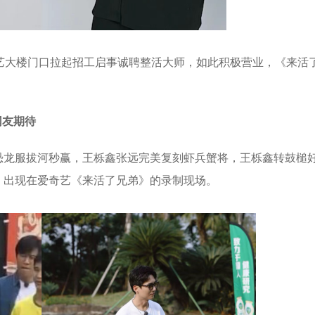
大楼门口拉起招工启事诚聘整活大师，如此积极营业，《来活
网友期待
龙服拔河秒赢，王栎鑫张远完美复刻虾兵蟹将，王栎鑫转鼓槌
，出现在爱奇艺《来活了兄弟》的录制现场。