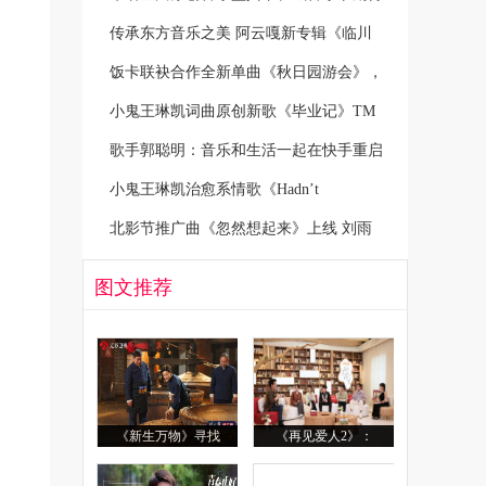
传承东方音乐之美 阿云嘎新专辑《临川
饭卡联袂合作全新单曲《秋日园游会》，
小鬼王琳凯词曲原创新歌《毕业记》TM
歌手郭聪明：音乐和生活一起在快手重启
小鬼王琳凯治愈系情歌《Hadn’t
北影节推广曲《忽然想起来》上线 刘雨
图文推荐
《新生万物》寻找
《再见爱人2》：