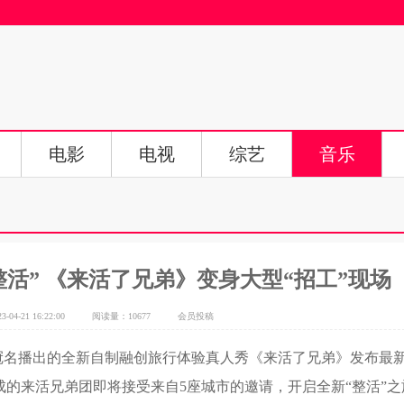
电影
电视
综艺
音乐
活” 《来活了兄弟》变身大型“招工”现场
04-21 16:22:00
阅读量：10677
会员投稿
冠名播出的全新自制融创旅行体验真人秀《来活了兄弟》发布最
的来活兄弟团即将接受来自5座城市的邀请，开启全新“整活”之