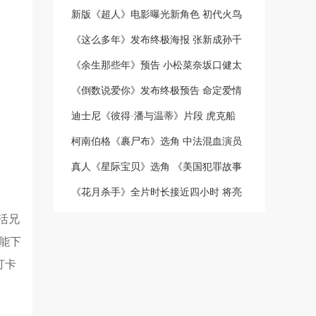
新版《超人》电影曝光新角色 初代火鸟
《这么多年》发布终极海报 张新成孙千
《余生那些年》预告 小松菜奈坂口健太
《倒数说爱你》发布终极预告 命定爱情
迪士尼《彼得·潘与温蒂》片段 虎克船
柯南伯格《裹尸布》选角 中法混血演员
真人《星际宝贝》选角 《美国犯罪故事
《花月杀手》全片时长接近四小时 将亮
活兄
能下
打卡