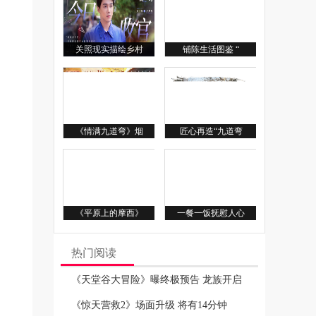
关照现实描绘乡村
铺陈生活图鉴 “
《情满九道弯》烟
匠心再造“九道弯
《平原上的摩西》
一餐一饭抚慰人心
热门阅读
《天堂谷大冒险》曝终极预告 龙族开启
《惊天营救2》场面升级 将有14分钟