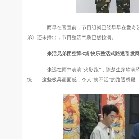
而早在官宣前，节目组就已经早早在爱奇艺
弟》还未播出，节目整活气质已然拉满。
来活兄弟团空降3城 快乐整活式路透引发
张远在雨中表演“火影跑”，陈楚生穿软萌恐
练……这些极具画面感，令人“笑不活”的路透桥段