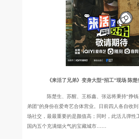
《来活了兄弟》变身大型“招工”现场 陈
陈楚生、苏醒、王栎鑫、张远将秉持“挣钱要
弟团”的身份在爱奇艺合体营业。日前四人各自收
场社交，最最重要的是颜值高；同时，此活儿弹性
国内五个充满烟火气的宝藏城市……