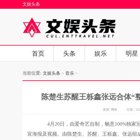
文娱头条
首页
头条
娱乐
明星
当前位置:
文娱头条
>
音乐
>
陈楚生苏醒王栎鑫张远合体“整
来源: 网络
日期：2023-
4月20日，由爱奇艺自制，畅意100%独家
宣海报及视频。由陈楚生、苏醒、王栎鑫、张远组成