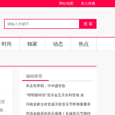
网站地图
加入收藏
时尚
独家
动态
热点
编辑推荐
奔走世界唱，中华盛世歌
“明明最特别”音乐会五月永利登场 炎
新官
河南袁桥古村首届天歌音乐节即将隆重举
旅，
华语金曲原创音乐盛典丨长城音乐节期待