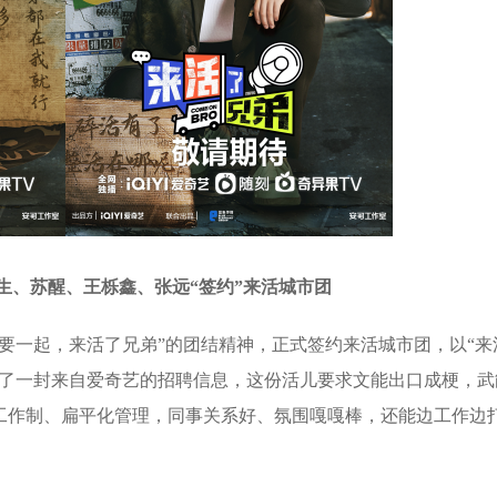
楚生、苏醒、王栎鑫、张远“签约”来活城市团
一起，来活了兄弟”的团结精神，正式签约来活城市团，以“来
到了一封来自爱奇艺的招聘信息，这份活儿要求文能出口成梗，武
工作制、扁平化管理，同事关系好、氛围嘎嘎棒，还能边工作边